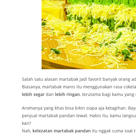
Salah satu alasan martabak jadi favorit banyak orang 
Biasanya, martabak manis itu menggunakan rasa cokela
lebih segar
dan
lebih ringan
, terutama bagi kamu yang 
Aromanya yang khas bisa bikin siapa aja ketagihan. Baya
penjual martabak pandan lewat. Habis itu, kamu langs
kan?
Nah,
kelezatan martabak pandan
itu nggak cuma soal r