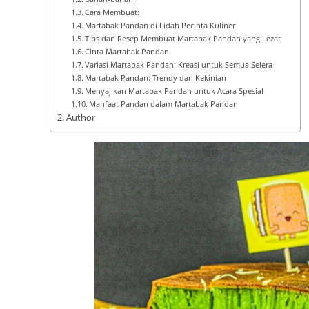
Cara Membuat:
Martabak Pandan di Lidah Pecinta Kuliner
Tips dan Resep Membuat Martabak Pandan yang Lezat
Cinta Martabak Pandan
Variasi Martabak Pandan: Kreasi untuk Semua Selera
Martabak Pandan: Trendy dan Kekinian
Menyajikan Martabak Pandan untuk Acara Spesial
Manfaat Pandan dalam Martabak Pandan
Author