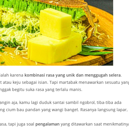
adalah karena
kombinasi rasa yang unik dan menggugah selera
.
t atau keju sebagai isian. Tapi martabak menawarkan sesuatu yan
nggak begitu suka rasa yang terlalu manis.
ngin aja, kamu lagi duduk santai sambil ngobrol, tiba-tiba ada
ung cium bau pandan yang wangi banget. Rasanya langsung lapar,
asa, tapi juga soal
pengalaman
yang ditawarkan saat menikmatiny