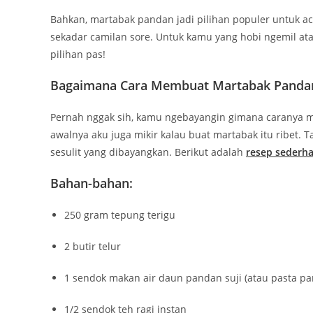
Bahkan, martabak pandan jadi pilihan populer untuk ac
sekadar camilan sore. Untuk kamu yang hobi ngemil ata
pilihan pas!
Bagaimana Cara Membuat Martabak Panda
Pernah nggak sih, kamu ngebayangin gimana caranya me
awalnya aku juga mikir kalau buat martabak itu ribet. 
sesulit yang dibayangkan. Berikut adalah
resep sederh
Bahan-bahan:
250 gram tepung terigu
2 butir telur
1 sendok makan air daun pandan suji (atau pasta p
1/2 sendok teh ragi instan