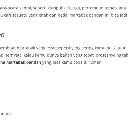
ara-acara santai, seperti kumpul keluarga, pertemuan teman, atau
u cari sesuatu yang enak dan beda, martabak pandan ini bisa jadi
n?
mbuat martabak yang lezat seperti yang sering kamu beli? Jujur,
Tapi ternyata, kalau kamu punya bahan yang tepat, prosesnya nggak
ana martabak pandan
yang bisa kamu coba di rumah!
andan)