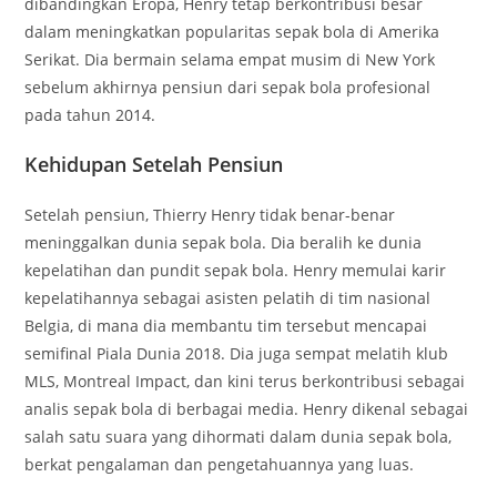
dibandingkan Eropa, Henry tetap berkontribusi besar
dalam meningkatkan popularitas sepak bola di Amerika
Serikat. Dia bermain selama empat musim di New York
sebelum akhirnya pensiun dari sepak bola profesional
pada tahun 2014.
Kehidupan Setelah Pensiun
Setelah pensiun, Thierry Henry tidak benar-benar
meninggalkan dunia sepak bola. Dia beralih ke dunia
kepelatihan dan pundit sepak bola. Henry memulai karir
kepelatihannya sebagai asisten pelatih di tim nasional
Belgia, di mana dia membantu tim tersebut mencapai
semifinal Piala Dunia 2018. Dia juga sempat melatih klub
MLS, Montreal Impact, dan kini terus berkontribusi sebagai
analis sepak bola di berbagai media. Henry dikenal sebagai
salah satu suara yang dihormati dalam dunia sepak bola,
berkat pengalaman dan pengetahuannya yang luas.