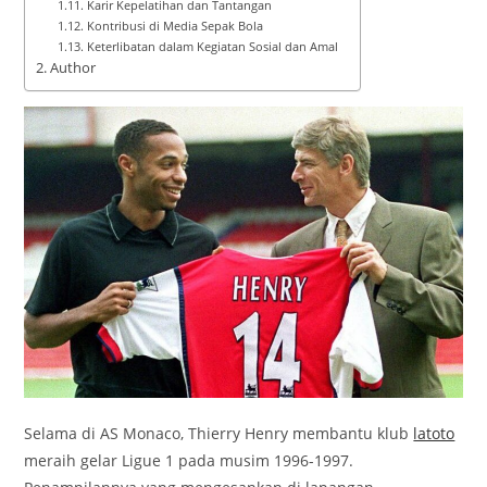
Karir Kepelatihan dan Tantangan
Kontribusi di Media Sepak Bola
Keterlibatan dalam Kegiatan Sosial dan Amal
Author
Selama di AS Monaco, Thierry Henry membantu klub
latoto
meraih gelar Ligue 1 pada musim 1996-1997.