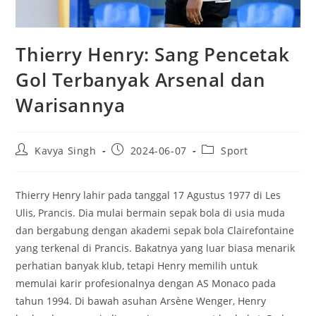
Thierry Henry: Sang Pencetak
Gol Terbanyak Arsenal dan
Warisannya
Post
Post
Post
Kavya Singh
2024-06-07
Sport
author:
published:
category:
Thierry Henry lahir pada tanggal 17 Agustus 1977 di Les
Ulis, Prancis. Dia mulai bermain sepak bola di usia muda
dan bergabung dengan akademi sepak bola Clairefontaine
yang terkenal di Prancis. Bakatnya yang luar biasa menarik
perhatian banyak klub, tetapi Henry memilih untuk
memulai karir profesionalnya dengan AS Monaco pada
tahun 1994. Di bawah asuhan Arsène Wenger, Henry