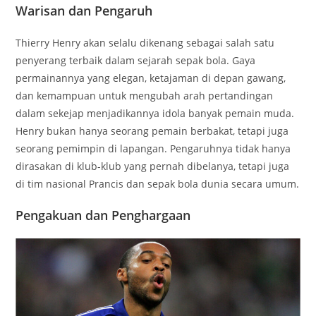
Warisan dan Pengaruh
Thierry Henry akan selalu dikenang sebagai salah satu
penyerang terbaik dalam sejarah sepak bola. Gaya
permainannya yang elegan, ketajaman di depan gawang,
dan kemampuan untuk mengubah arah pertandingan
dalam sekejap menjadikannya idola banyak pemain muda.
Henry bukan hanya seorang pemain berbakat, tetapi juga
seorang pemimpin di lapangan. Pengaruhnya tidak hanya
dirasakan di klub-klub yang pernah dibelanya, tetapi juga
di tim nasional Prancis dan sepak bola dunia secara umum.
Pengakuan dan Penghargaan