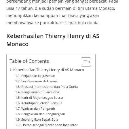
berkembang menjadi pemain yang sangat berbakat. Pada
usia 17 tahun, dia sudah bermain di tim utama Monaco,
menunjukkan kemampuan luar biasa yang akan
membawanya ke puncak karir sepak bola dunia.
Keberhasilan Thierry Henry di AS
Monaco
Table of Contents
Keberhasilan Thierry Henry di AS Monaco
Perjalanan ke Juventus
Era Keemasan di Arsenal
Prestasi Internasional dan Piala Dunia
Pengalaman di Barcelona
Karir di Major League Soccer
Kehidupan Setelah Pensiun
Warisan dan Pengaruh
Pengakuan dan Penghargaan
Seorang Ikon Sepak Bola
Peran sebagai Mentor dan Inspirator