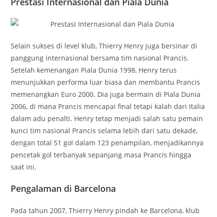
Prestasi Internasional dan Piala Dunia
Selain sukses di level klub, Thierry Henry juga bersinar di
panggung internasional bersama tim nasional Prancis.
Setelah kemenangan Piala Dunia 1998, Henry terus
menunjukkan performa luar biasa dan membantu Prancis
memenangkan Euro 2000. Dia juga bermain di Piala Dunia
2006, di mana Prancis mencapai final tetapi kalah dari Italia
dalam adu penalti. Henry tetap menjadi salah satu pemain
kunci tim nasional Prancis selama lebih dari satu dekade,
dengan total 51 gol dalam 123 penampilan, menjadikannya
pencetak gol terbanyak sepanjang masa Prancis hingga
saat ini.
Pengalaman di Barcelona
Pada tahun 2007, Thierry Henry pindah ke Barcelona, klub