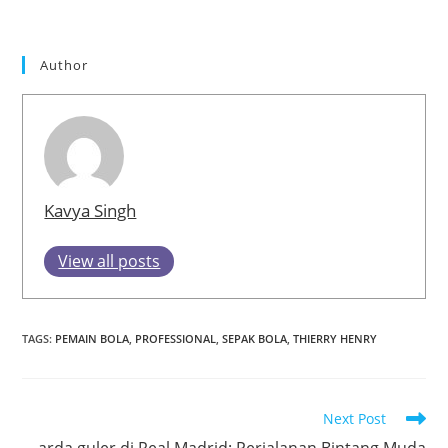
Author
Kavya Singh
View all posts
TAGS
:
PEMAIN BOLA
,
PROFESSIONAL
,
SEPAK BOLA
,
THIERRY HENRY
Read
Next Post
more
arda guler di Real Madrid: Perjalanan Bintang Muda