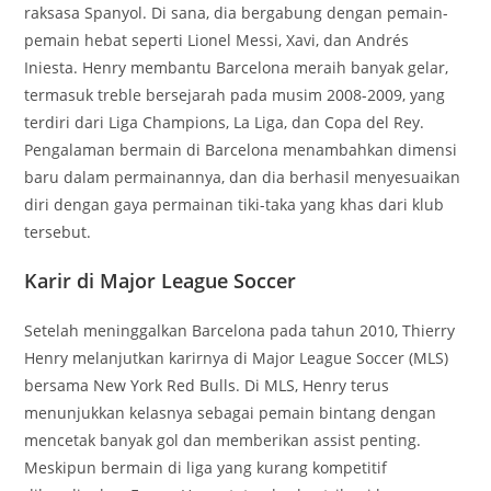
raksasa Spanyol. Di sana, dia bergabung dengan pemain-
pemain hebat seperti Lionel Messi, Xavi, dan Andrés
Iniesta. Henry membantu Barcelona meraih banyak gelar,
termasuk treble bersejarah pada musim 2008-2009, yang
terdiri dari Liga Champions, La Liga, dan Copa del Rey.
Pengalaman bermain di Barcelona menambahkan dimensi
baru dalam permainannya, dan dia berhasil menyesuaikan
diri dengan gaya permainan tiki-taka yang khas dari klub
tersebut.
Karir di Major League Soccer
Setelah meninggalkan Barcelona pada tahun 2010, Thierry
Henry melanjutkan karirnya di Major League Soccer (MLS)
bersama New York Red Bulls. Di MLS, Henry terus
menunjukkan kelasnya sebagai pemain bintang dengan
mencetak banyak gol dan memberikan assist penting.
Meskipun bermain di liga yang kurang kompetitif