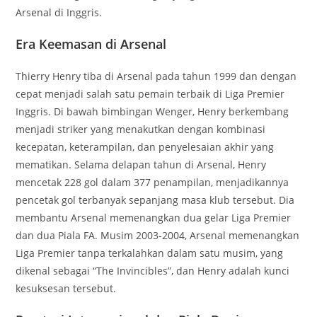
Arsenal di Inggris.
Era Keemasan di Arsenal
Thierry Henry tiba di Arsenal pada tahun 1999 dan dengan
cepat menjadi salah satu pemain terbaik di Liga Premier
Inggris. Di bawah bimbingan Wenger, Henry berkembang
menjadi striker yang menakutkan dengan kombinasi
kecepatan, keterampilan, dan penyelesaian akhir yang
mematikan. Selama delapan tahun di Arsenal, Henry
mencetak 228 gol dalam 377 penampilan, menjadikannya
pencetak gol terbanyak sepanjang masa klub tersebut. Dia
membantu Arsenal memenangkan dua gelar Liga Premier
dan dua Piala FA. Musim 2003-2004, Arsenal memenangkan
Liga Premier tanpa terkalahkan dalam satu musim, yang
dikenal sebagai “The Invincibles”, dan Henry adalah kunci
kesuksesan tersebut.