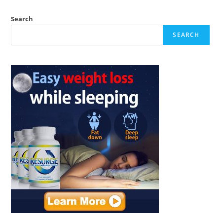
Search
SEARCH