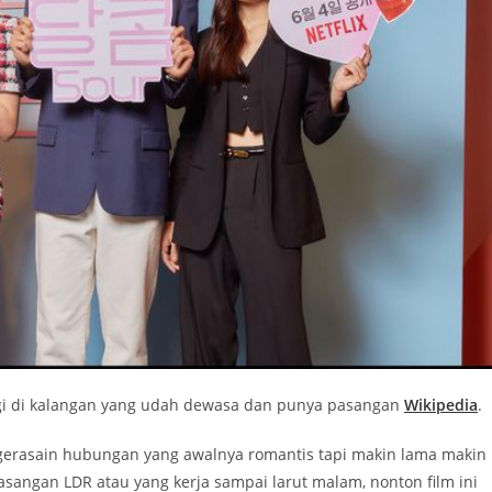
gi di kalangan yang udah dewasa dan punya pasangan
Wikipedia
.
ngerasain hubungan yang awalnya romantis tapi makin lama makin
pasangan LDR atau yang kerja sampai larut malam, nonton film ini