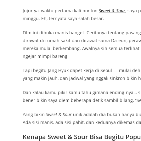
Jujur ya, waktu pertama kali nonton
Sweet & Sour
, saya 
minggu. Eh, ternyata saya salah besar.
Film ini dibuka manis banget. Ceritanya tentang pasa
dirawat di rumah sakit dan dirawat sama Da-eun, peraw
mereka mulai berkembang. Awalnya sih semua terlihat
ngejar mimpi bareng.
Tapi begitu Jang Hyuk dapet kerja di Seoul — mulai d
yang makin jauh, dan jadwal yang nggak sinkron bikin
Dan kalau kamu pikir kamu tahu gimana ending-nya… sia
bener bikin saya diem beberapa detik sambil bilang, “Se
Yang bikin
Sweet & Sour
unik adalah dia bukan hanya bica
Ada sisi manis, ada sisi pahit, dan keduanya dikemas da
Kenapa Sweet & Sour Bisa Begitu Popu