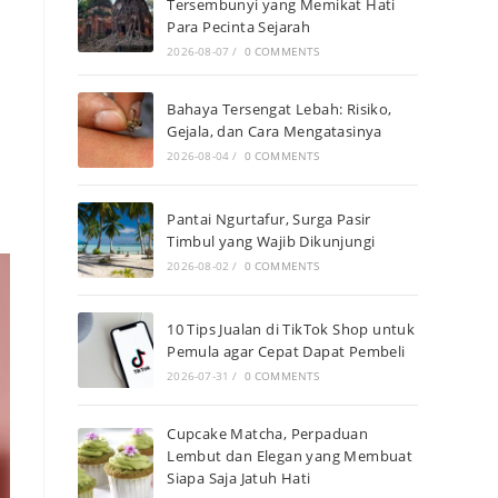
Tersembunyi yang Memikat Hati
Para Pecinta Sejarah
2026-08-07
/
0 COMMENTS
Bahaya Tersengat Lebah: Risiko,
Gejala, dan Cara Mengatasinya
2026-08-04
/
0 COMMENTS
Pantai Ngurtafur, Surga Pasir
Timbul yang Wajib Dikunjungi
2026-08-02
/
0 COMMENTS
10 Tips Jualan di TikTok Shop untuk
Pemula agar Cepat Dapat Pembeli
2026-07-31
/
0 COMMENTS
Cupcake Matcha, Perpaduan
Lembut dan Elegan yang Membuat
Siapa Saja Jatuh Hati