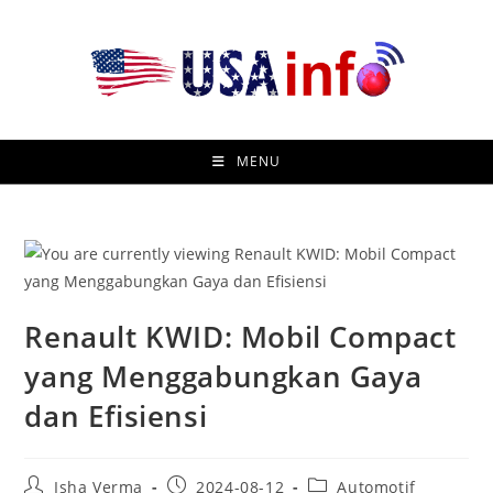
Skip
to
content
MENU
Renault KWID: Mobil Compact
yang Menggabungkan Gaya
dan Efisiensi
Post
Post
Post
Isha Verma
2024-08-12
Automotif