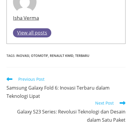
Isha Verma
View all posts
TAGS
:
INOVASI
,
OTOMOTIF
,
RENAULT KWID
,
TERBARU
Read
Previous Post
more
Samsung Galaxy Fold 6: Inovasi Terbaru dalam
articles
Teknologi Lipat
Next Post
Galaxy S23 Series: Revolusi Teknologi dan Desain
dalam Satu Paket