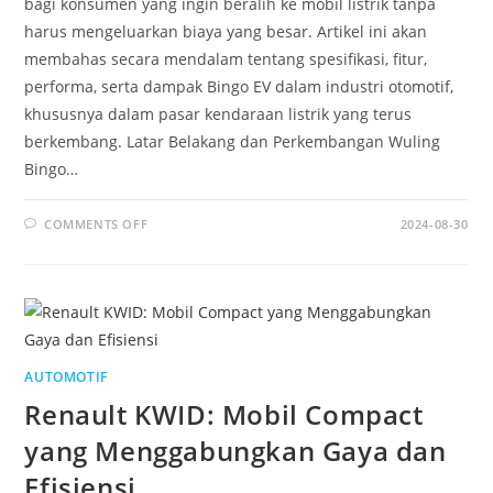
bagi konsumen yang ingin beralih ke mobil listrik tanpa
harus mengeluarkan biaya yang besar. Artikel ini akan
membahas secara mendalam tentang spesifikasi, fitur,
performa, serta dampak Bingo EV dalam industri otomotif,
khususnya dalam pasar kendaraan listrik yang terus
berkembang. Latar Belakang dan Perkembangan Wuling
Bingo…
ON
COMMENTS OFF
2024-08-30
WULING
BINGO
EV:
REVOLUSI
MOBIL
LISTRIK
DENGAN
HARGA
TERJANGKAU
AUTOMOTIF
Renault KWID: Mobil Compact
yang Menggabungkan Gaya dan
Efisiensi