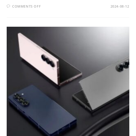
ON
COMMENTS OFF
2024-08-12
RENAULT
KWID:
MOBIL
COMPACT
YANG
MENGGABUNGKAN
GAYA
DAN
EFISIENSI