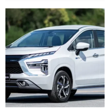
MOBIL
HATCHBACK
YANG
MODERN
DAN
DINAMIS