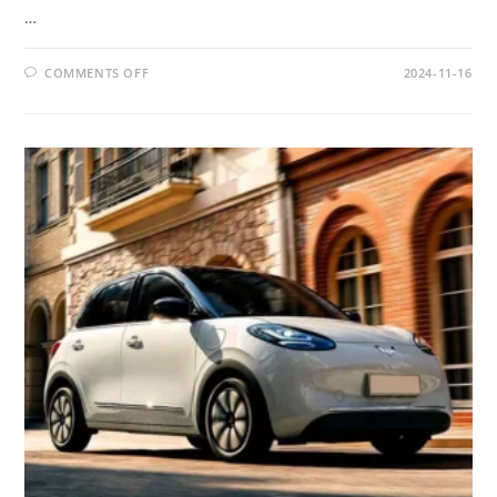
…
ON
COMMENTS OFF
2024-11-16
HONOR
PLAY9T:
SPESIFIKASI,
FITUR,
DAN
ALASAN
UNTUK
MEMILIKINYA