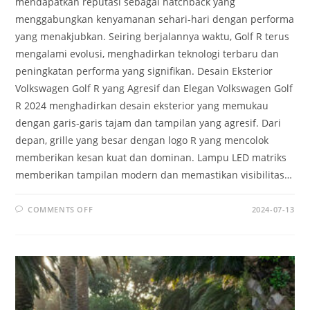
mendapatkan reputasi sebagai hatchback yang
menggabungkan kenyamanan sehari-hari dengan performa
yang menakjubkan. Seiring berjalannya waktu, Golf R terus
mengalami evolusi, menghadirkan teknologi terbaru dan
peningkatan performa yang signifikan. Desain Eksterior
Volkswagen Golf R yang Agresif dan Elegan Volkswagen Golf
R 2024 menghadirkan desain eksterior yang memukau
dengan garis-garis tajam dan tampilan yang agresif. Dari
depan, grille yang besar dengan logo R yang mencolok
memberikan kesan kuat dan dominan. Lampu LED matriks
memberikan tampilan modern dan memastikan visibilitas…
ON
COMMENTS OFF
2024-07-13
VOLKSWAGEN
GOLF
R:
INOVASI
TEKNOLOGI
DAN
KEUNGGULAN
PERFORMA
DI
SETIAP
GENERASI