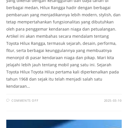
yang dikenal dengan ketangguhan dan daya tahan di
berbagai medan, Hilux Rangga hadir dengan berbagai
pembaruan yang menjadikannya lebih modern, stylish, dan
tetap mempertahankan fungsionalitas yang dibutuhkan
oleh para penggemar kendaraan niaga dan petualangan.
Artikel ini akan membahas secara mendalam tentang
Toyota Hilux Rangga, termasuk sejarah, desain, performa,
fitur, serta berbagai keunggulannya yang membuatnya
menonjol di pasar kendaraan niaga dan pikap. Mari kita
jelajahi lebih jauh tentang mobil yang satu ini. Sejarah
Toyota Hilux Toyota Hilux pertama kali diperkenalkan pada
tahun 1968 dan sejak itu telah menjadi salah satu
kendaraan…
ON
COMMENTS OFF
2025-03-10
TOYOTA
HILUX
RANGGA:
DESAIN
GAGAH
DAN
TEKNOLOGI