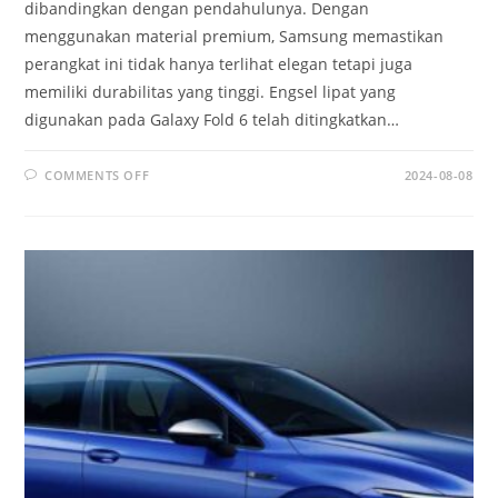
dibandingkan dengan pendahulunya. Dengan
menggunakan material premium, Samsung memastikan
perangkat ini tidak hanya terlihat elegan tetapi juga
memiliki durabilitas yang tinggi. Engsel lipat yang
digunakan pada Galaxy Fold 6 telah ditingkatkan…
ON
COMMENTS OFF
2024-08-08
SAMSUNG
GALAXY
FOLD
6:
INOVASI
TERBARU
DALAM
TEKNOLOGI
LIPAT