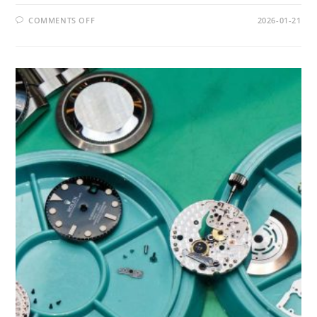
ON
COMMENTS OFF
2026-01-21
OFFICINA
8:
SURGA
PARA
PECINTA
MOBIL
DAN
MOTOR
DI
INDONESIA