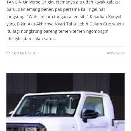
TANGIN Universe Origin. Namanya aja udah kayak galaksi
baru, dan emang bener, pas pertama kali ngelihat
langsung: "Wah, ini jam tangan alien sih." Kejadian Konyol
yang Bikin Aku Akhirnya Nyari Tahu Lebih Dalam Gue waktu
itu lagi nongkrong bareng temen-temen ngomongin
lifestyle, dan salah satu…
ON
COMMENTS OFF
2025-06-04
TANGIN
UNIVERSE
ORIGIN:
JAM
TANGAN
MEWAH
YANG
BIKIN
KAMU
TERLIHAT
KELAS
ATAS
(TAPI
GAK
NORAK)