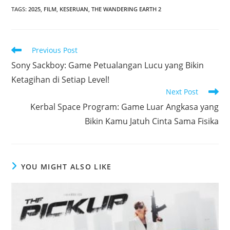
TAGS
:
2025
,
FILM
,
KESERUAN
,
THE WANDERING EARTH 2
Read
Previous Post
more
Sony Sackboy: Game Petualangan Lucu yang Bikin
articles
Ketagihan di Setiap Level!
Next Post
Kerbal Space Program: Game Luar Angkasa yang
Bikin Kamu Jatuh Cinta Sama Fisika
YOU MIGHT ALSO LIKE