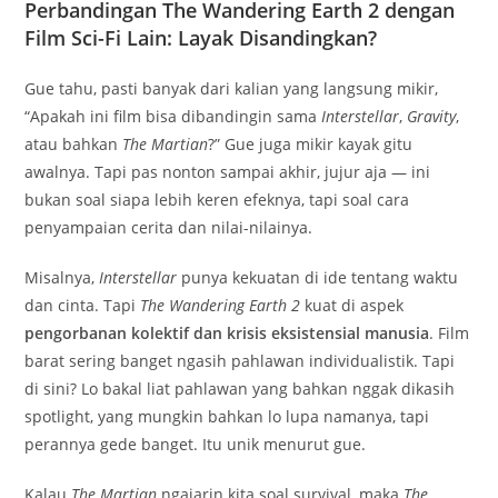
Perbandingan The Wandering Earth 2 dengan
Film Sci-Fi Lain: Layak Disandingkan?
Gue tahu, pasti banyak dari kalian yang langsung mikir,
“Apakah ini film bisa dibandingin sama
Interstellar
,
Gravity
,
atau bahkan
The Martian
?” Gue juga mikir kayak gitu
awalnya. Tapi pas nonton sampai akhir, jujur aja — ini
bukan soal siapa lebih keren efeknya, tapi soal cara
penyampaian cerita dan nilai-nilainya.
Misalnya,
Interstellar
punya kekuatan di ide tentang waktu
dan cinta. Tapi
The Wandering Earth 2
kuat di aspek
pengorbanan kolektif dan krisis eksistensial manusia
. Film
barat sering banget ngasih pahlawan individualistik. Tapi
di sini? Lo bakal liat pahlawan yang bahkan nggak dikasih
spotlight, yang mungkin bahkan lo lupa namanya, tapi
perannya gede banget. Itu unik menurut gue.
Kalau
The Martian
ngajarin kita soal survival, maka
The