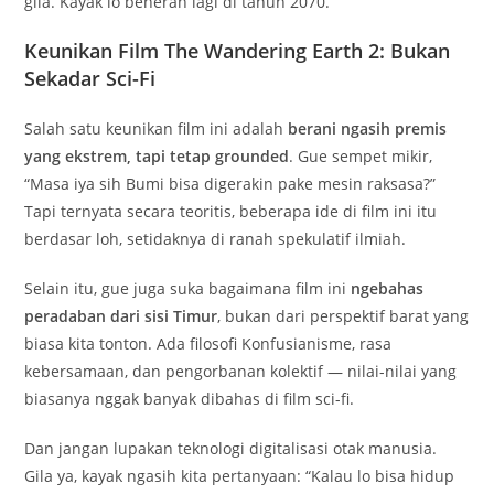
gila. Kayak lo beneran lagi di tahun 2070.
Keunikan Film The Wandering Earth 2: Bukan
Sekadar Sci-Fi
Salah satu keunikan film ini adalah
berani ngasih premis
yang ekstrem, tapi tetap grounded
. Gue sempet mikir,
“Masa iya sih Bumi bisa digerakin pake mesin raksasa?”
Tapi ternyata secara teoritis, beberapa ide di film ini itu
berdasar loh, setidaknya di ranah spekulatif ilmiah.
Selain itu, gue juga suka bagaimana film ini
ngebahas
peradaban dari sisi Timur
, bukan dari perspektif barat yang
biasa kita tonton. Ada filosofi Konfusianisme, rasa
kebersamaan, dan pengorbanan kolektif — nilai-nilai yang
biasanya nggak banyak dibahas di film sci-fi.
Dan jangan lupakan teknologi digitalisasi otak manusia.
Gila ya, kayak ngasih kita pertanyaan: “Kalau lo bisa hidup