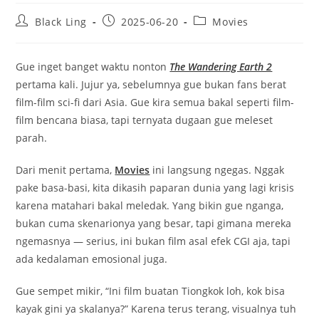
Post
Post
Post
Black Ling
2025-06-20
Movies
author:
published:
category:
Gue inget banget waktu nonton
The Wandering Earth 2
pertama kali. Jujur ya, sebelumnya gue bukan fans berat
film-film sci-fi dari Asia. Gue kira semua bakal seperti film-
film bencana biasa, tapi ternyata dugaan gue meleset
parah.
Dari menit pertama,
Movies
ini langsung ngegas. Nggak
pake basa-basi, kita dikasih paparan dunia yang lagi krisis
karena matahari bakal meledak. Yang bikin gue nganga,
bukan cuma skenarionya yang besar, tapi gimana mereka
ngemasnya — serius, ini bukan film asal efek CGI aja, tapi
ada kedalaman emosional juga.
Gue sempet mikir, “Ini film buatan Tiongkok loh, kok bisa
kayak gini ya skalanya?” Karena terus terang, visualnya tuh