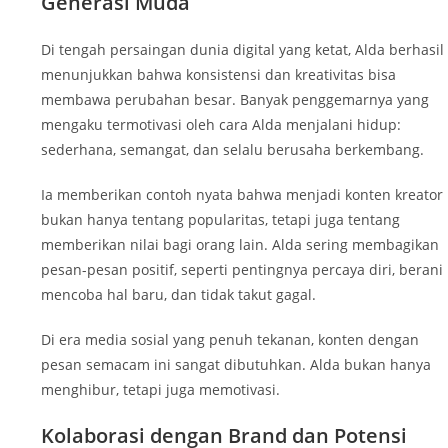
Generasi Muda
Di tengah persaingan dunia digital yang ketat, Alda berhasil
menunjukkan bahwa konsistensi dan kreativitas bisa
membawa perubahan besar. Banyak penggemarnya yang
mengaku termotivasi oleh cara Alda menjalani hidup:
sederhana, semangat, dan selalu berusaha berkembang.
Ia memberikan contoh nyata bahwa menjadi konten kreator
bukan hanya tentang popularitas, tetapi juga tentang
memberikan nilai bagi orang lain. Alda sering membagikan
pesan-pesan positif, seperti pentingnya percaya diri, berani
mencoba hal baru, dan tidak takut gagal.
Di era media sosial yang penuh tekanan, konten dengan
pesan semacam ini sangat dibutuhkan. Alda bukan hanya
menghibur, tetapi juga memotivasi.
Kolaborasi dengan Brand dan Potensi