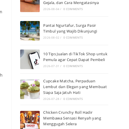
Gejala, dan Cara Mengatasinya
2026-08-04
/
0 COMMENTS
an
Pantai Ngurtafur, Surga Pasir
Timbul yang Wajib Dikunjungi
2026-08-02
/
0 COMMENTS
10 Tips Jualan di TikTok Shop untuk
Pemula agar Cepat Dapat Pembeli
2026-07-31
/
0 COMMENTS
ah
Cupcake Matcha, Perpaduan
Lembut dan Elegan yang Membuat
Siapa Saja Jatuh Hati
2026-07-28
/
0 COMMENTS
Chicken Crunchy Roll Hadir
Membawa Sensasi Renyah yang
Menggugah Selera