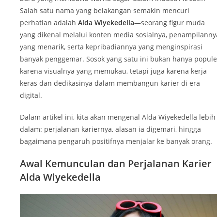
Salah satu nama yang belakangan semakin mencuri
perhatian adalah
Alda Wiyekedella
—seorang figur muda
yang dikenal melalui konten media sosialnya, penampilanny
yang menarik, serta kepribadiannya yang menginspirasi
banyak penggemar. Sosok yang satu ini bukan hanya popule
karena visualnya yang memukau, tetapi juga karena kerja
keras dan dedikasinya dalam membangun karier di era
digital.
Dalam artikel ini, kita akan mengenal Alda Wiyekedella lebih
dalam: perjalanan kariernya, alasan ia digemari, hingga
bagaimana pengaruh positifnya menjalar ke banyak orang.
Awal Kemunculan dan Perjalanan Karier
Alda Wiyekedella