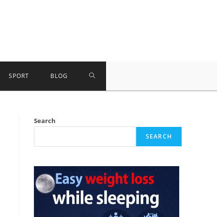
TOGGLE
SPORT
BLOG
WEBSITE
Search
SEARCH
SEARCH