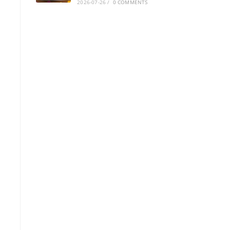
2026-07-26
/
0 COMMENTS