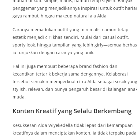
mudah diikuti: simple, manis, namun tetap stylish. Banyak
penggemar yang menjadikannya inspirasi untuk outfit haria
gaya rambut, hingga makeup natural ala Alda.
Caranya memadukan outfit yang minimalis namun tetap
estetik menjadi ciri khas sendiri. Mulai dari casual outfit,
sporty look, hingga tampilan yang lebih girly—semua berhas
ia tunjukkan dengan caranya yang unik.
Hal ini juga membuat beberapa brand fashion dan
kecantikan tertarik bekerja sama dengannya. Kolaborasi
tersebut semakin memperkuat citra Alda sebagai sosok yan
stylish, relevan, dan punya pengaruh besar di kalangan ana
muda.
Konten Kreatif yang Selalu Berkembang
Kesuksesan Alda Wiyekedella tidak lepas dari kemampuan
kreatifnya dalam menciptakan konten. Ia tidak terpaku pada