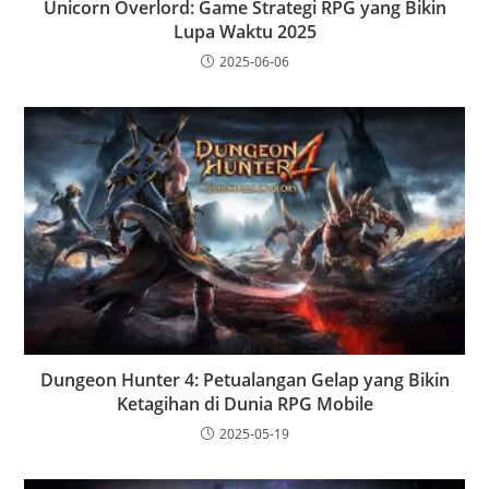
Unicorn Overlord: Game Strategi RPG yang Bikin
Lupa Waktu 2025
2025-06-06
Dungeon Hunter 4: Petualangan Gelap yang Bikin
Ketagihan di Dunia RPG Mobile
2025-05-19