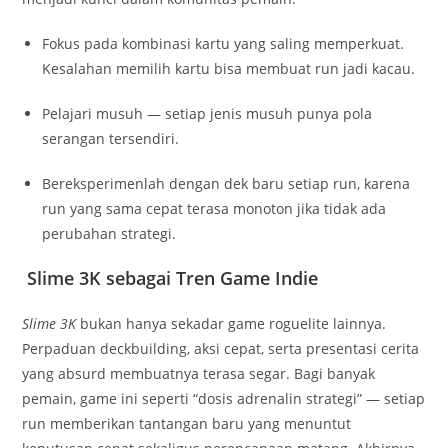
Fokus pada kombinasi kartu yang saling memperkuat.
Kesalahan memilih kartu bisa membuat run jadi kacau.
Pelajari musuh — setiap jenis musuh punya pola
serangan tersendiri.
Bereksperimenlah dengan dek baru setiap run, karena
run yang sama cepat terasa monoton jika tidak ada
perubahan strategi.
Slime 3K sebagai Tren Game Indie
Slime 3K
bukan hanya sekadar game roguelite lainnya.
Perpaduan deckbuilding, aksi cepat, serta presentasi cerita
yang absurd membuatnya terasa segar. Bagi banyak
pemain, game ini seperti “dosis adrenalin strategi” — setiap
run memberikan tantangan baru yang menuntut