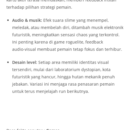
terhadap pilihan strategi pemain.
Audio & musik:
Efek suara slime yang menempel,
meledak, atau membelah diri, ditambah musik elektronik
futuristik, meningkatkan sensasi chaos yang terkontrol.
Ini penting karena di game roguelite, feedback
audio‑visual membuat pemain tetap fokus dan terhibur.
Desain level:
Setiap area memiliki identitas visual
tersendiri, mulai dari laboratorium dystopian, kota
futuristik yang hancur, hingga hutan mekanik penuh
jebakan. Variasi ini menjaga rasa penasaran pemain
untuk terus menjelajah run berikutnya.