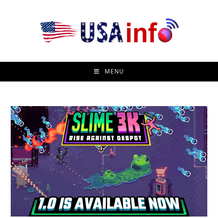
Skip
to
content
MENU