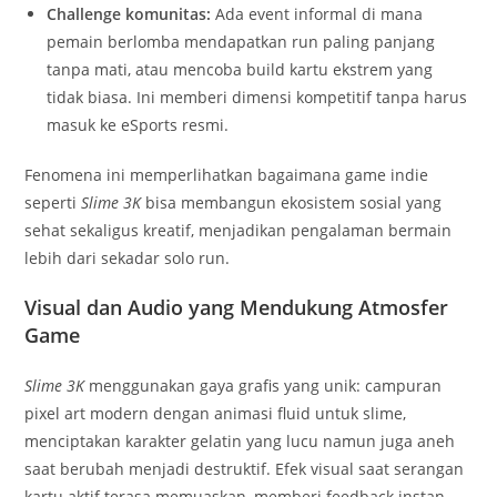
Challenge komunitas:
Ada event informal di mana
pemain berlomba mendapatkan run paling panjang
tanpa mati, atau mencoba build kartu ekstrem yang
tidak biasa. Ini memberi dimensi kompetitif tanpa harus
masuk ke eSports resmi.
Fenomena ini memperlihatkan bagaimana game indie
seperti
Slime 3K
bisa membangun ekosistem sosial yang
sehat sekaligus kreatif, menjadikan pengalaman bermain
lebih dari sekadar solo run.
Visual dan Audio yang Mendukung Atmosfer
Game
Slime 3K
menggunakan gaya grafis yang unik: campuran
pixel art modern dengan animasi fluid untuk slime,
menciptakan karakter gelatin yang lucu namun juga aneh
saat berubah menjadi destruktif. Efek visual saat serangan
kartu aktif terasa memuaskan, memberi feedback instan