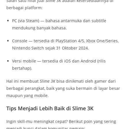
Salah satu nilai jual
Slime 3K
adalah ketersediaannya di
berbagai platform:
PC (via Steam) — bahasa antarmuka dan subtitle
mendukung banyak bahasa.
Console — tersedia di PlayStation 4/5, Xbox One/Series,
Nintendo Switch sejak 31 Oktober 2024.
Versi mobile — tersedia di iOS dan Android (rilis
bertahap).
Hal ini membuat
Slime 3K
bisa dinikmati oleh gamer dari
berbagai perangkat, baik yang suka bermain di layar besar
maupun yang mobile.
Tips Menjadi Lebih Baik di Slime 3K
Ingin skill‑mu meningkat cepat? Berikut poin yang sering
menjadi kunci dalam komunitas pemain: