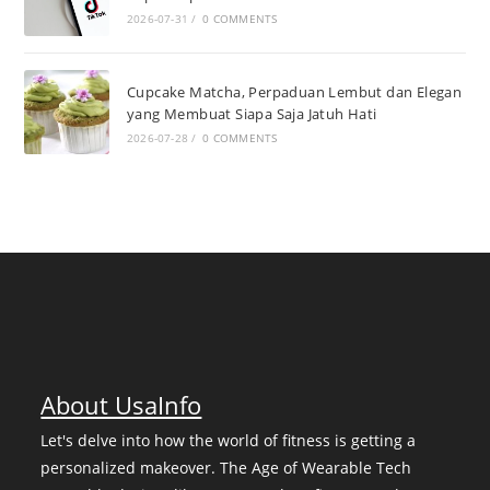
2026-07-31
/
0 COMMENTS
Cupcake Matcha, Perpaduan Lembut dan Elegan
yang Membuat Siapa Saja Jatuh Hati
2026-07-28
/
0 COMMENTS
About UsaInfo
Let's delve into how the world of fitness is getting a
personalized makeover. The Age of Wearable Tech