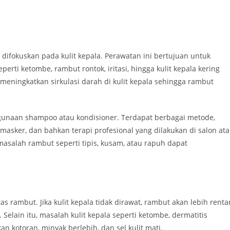
difokuskan pada kulit kepala. Perawatan ini bertujuan untuk
rti ketombe, rambut rontok, iritasi, hingga kulit kepala kering
 meningkatkan sirkulasi darah di kulit kepala sehingga rambut
ggunaan shampoo atau kondisioner. Terdapat berbagai metode,
masker, dan bahkan terapi profesional yang dilakukan di salon at
 masalah rambut seperti tipis, kusam, atau rapuh dapat
s rambut. Jika kulit kepala tidak dirawat, rambut akan lebih renta
Selain itu, masalah kulit kepala seperti ketombe, dermatitis
an kotoran, minyak berlebih, dan sel kulit mati.