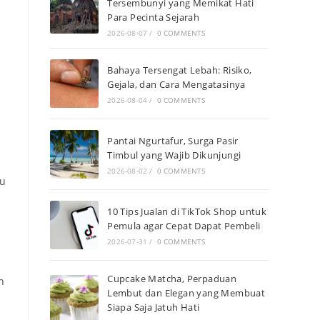
Tersembunyi yang Memikat Hati
Para Pecinta Sejarah
2026-08-07
/
0 COMMENTS
Bahaya Tersengat Lebah: Risiko,
Gejala, dan Cara Mengatasinya
2026-08-04
/
0 COMMENTS
Pantai Ngurtafur, Surga Pasir
Timbul yang Wajib Dikunjungi
2026-08-02
/
0 COMMENTS
au
10 Tips Jualan di TikTok Shop untuk
Pemula agar Cepat Dapat Pembeli
2026-07-31
/
0 COMMENTS
Cupcake Matcha, Perpaduan
n
Lembut dan Elegan yang Membuat
Siapa Saja Jatuh Hati