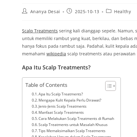
Post
Post
Post
Ananya Desai
2025-10-13
Healthy
author:
published:
category:
Scalp Treatments
sering kali dianggap sepele. Namun, s
untuk memiliki rambut yang kuat, berkilau, dan bebas
hanya fokus pada rambut saja. Padahal, kulit kepala ad
memahami
wikipedia
scalp treatments atau perawatan k
Apa Itu Scalp Treatments?
Table of Contents
Apa Itu Scalp Treatments?
Mengapa Kulit Kepala Perlu Dirawat?
Jenis-Jenis Scalp Treatments
Manfaat Scalp Treatments
Cara Melakukan Scalp Treatments di Rumah
Scalp Treatments untuk Masalah Khusus
Tips Memaksimalkan Scalp Treatments
Kesalahan Umum dalam Scalp Treatments