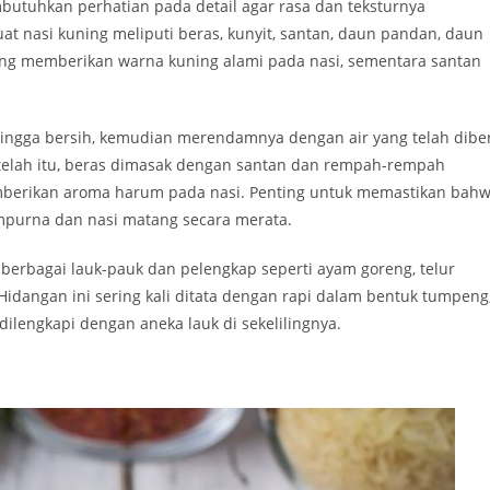
mbutuhkan perhatian pada detail agar rasa dan teksturnya
 nasi kuning meliputi beras, kunyit, santan, daun pandan, daun
ang memberikan warna kuning alami pada nasi, sementara santan
ngga bersih, kemudian merendamnya dengan air yang telah diber
Setelah itu, beras dimasak dengan santan dan rempah-rempah
mberikan aroma harum pada nasi. Penting untuk memastikan bah
mpurna dan nasi matang secara merata.
 berbagai lauk-pauk dan pelengkap seperti ayam goreng, telur
Hidangan ini sering kali ditata dengan rapi dalam bentuk tumpeng
ilengkapi dengan aneka lauk di sekelilingnya.