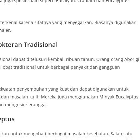
 juga spesies lain seperti Eucalyptus radiata dan Eucalyptus
 terkenal karena sifatnya yang menyegarkan. Biasanya digunakan
haler.
kteran Tradisional
ional dapat ditelusuri kembali ribuan tahun. Orang-orang Aborigi
i obat tradisional untuk berbagai penyakit dan gangguan
 kekuatan penyembuhan yang kuat dan dapat digunakan untuk
 dan masalah kulit. Mereka juga menggunakan Minyak Eucalyptus
an mengusir serangga.
yptus
nakan untuk mengobati berbagai masalah kesehatan. Salah satu