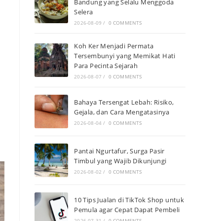
Bandung yang Selalu Menggoda
Selera
2026-08-09
/
0 COMMENTS
Koh Ker Menjadi Permata
Tersembunyi yang Memikat Hati
Para Pecinta Sejarah
2026-08-07
/
0 COMMENTS
Bahaya Tersengat Lebah: Risiko,
Gejala, dan Cara Mengatasinya
2026-08-04
/
0 COMMENTS
Pantai Ngurtafur, Surga Pasir
Timbul yang Wajib Dikunjungi
2026-08-02
/
0 COMMENTS
10 Tips Jualan di TikTok Shop untuk
Pemula agar Cepat Dapat Pembeli
2026-07-31
/
0 COMMENTS