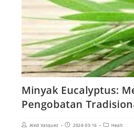
Minyak Eucalyptus: 
Pengobatan Tradisio
Post
Post
Post
Aled Vasquez
2024-03-16
Healt
author:
published:
category: