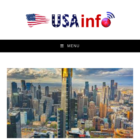
Skip
to
content
MENU