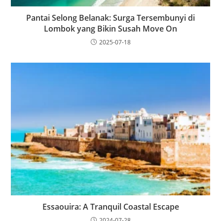
Pantai Selong Belanak: Surga Tersembunyi di
Lombok yang Bikin Susah Move On
2025-07-18
Essaouira: A Tranquil Coastal Escape
2024-07-28