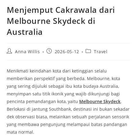
Menjemput Cakrawala dari
Melbourne Skydeck di
Australia
Post
Post
Post
Anna Willis
2026-05-12
Travel
author:
published:
category:
Menikmati keindahan kota dari ketinggian selalu
memberikan perspektif yang berbeda. Melbourne, kota
yang sering dijuluki sebagai ibu kota budaya Australia,
menyimpan satu titik ikonik yang wajib dikunjungi bagi
pencinta pemandangan kota, yaitu
Melbourne Skydeck
.
Berlokasi di jantung Southbank, destinasi ini bukan sekadar
dek observasi biasa, melainkan sebuah perjalanan sensorik
yang membawa pengunjung melampaui batas pandangan
mata normal.