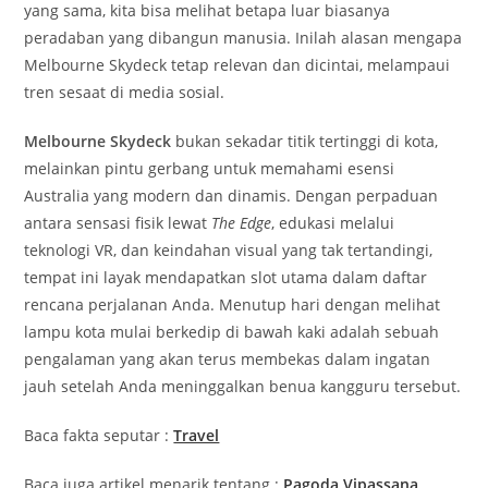
yang sama, kita bisa melihat betapa luar biasanya
peradaban yang dibangun manusia. Inilah alasan mengapa
Melbourne Skydeck tetap relevan dan dicintai, melampaui
tren sesaat di media sosial.
Melbourne Skydeck
bukan sekadar titik tertinggi di kota,
melainkan pintu gerbang untuk memahami esensi
Australia yang modern dan dinamis. Dengan perpaduan
antara sensasi fisik lewat
The Edge
, edukasi melalui
teknologi VR, dan keindahan visual yang tak tertandingi,
tempat ini layak mendapatkan slot utama dalam daftar
rencana perjalanan Anda. Menutup hari dengan melihat
lampu kota mulai berkedip di bawah kaki adalah sebuah
pengalaman yang akan terus membekas dalam ingatan
jauh setelah Anda meninggalkan benua kangguru tersebut.
Baca fakta seputar :
Travel
Baca juga artikel menarik tentang :
Pagoda Vipassana