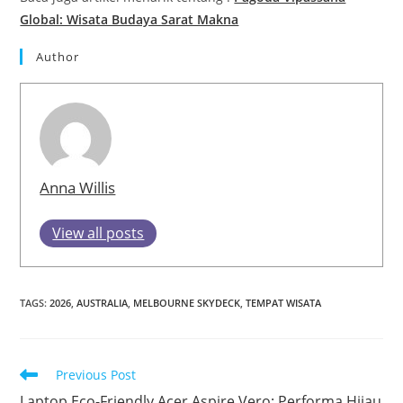
Global: Wisata Budaya Sarat Makna
Author
Anna Willis
View all posts
TAGS
:
2026
,
AUSTRALIA
,
MELBOURNE SKYDECK
,
TEMPAT WISATA
Read
Previous Post
more
Laptop Eco-Friendly Acer Aspire Vero: Performa Hijau