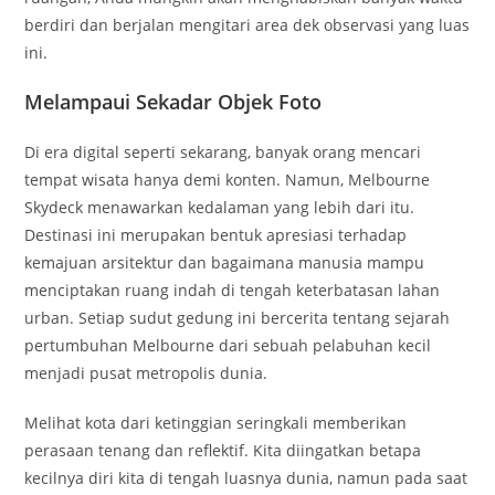
berdiri dan berjalan mengitari area dek observasi yang luas
ini.
Melampaui Sekadar Objek Foto
Di era digital seperti sekarang, banyak orang mencari
tempat wisata hanya demi konten. Namun, Melbourne
Skydeck menawarkan kedalaman yang lebih dari itu.
Destinasi ini merupakan bentuk apresiasi terhadap
kemajuan arsitektur dan bagaimana manusia mampu
menciptakan ruang indah di tengah keterbatasan lahan
urban. Setiap sudut gedung ini bercerita tentang sejarah
pertumbuhan Melbourne dari sebuah pelabuhan kecil
menjadi pusat metropolis dunia.
Melihat kota dari ketinggian seringkali memberikan
perasaan tenang dan reflektif. Kita diingatkan betapa
kecilnya diri kita di tengah luasnya dunia, namun pada saat