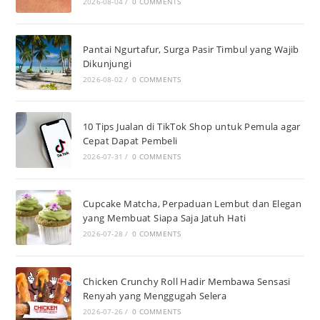
2026-08-04
/
0 COMMENTS
Pantai Ngurtafur, Surga Pasir Timbul yang Wajib
Dikunjungi
2026-08-02
/
0 COMMENTS
10 Tips Jualan di TikTok Shop untuk Pemula agar
Cepat Dapat Pembeli
2026-07-31
/
0 COMMENTS
Cupcake Matcha, Perpaduan Lembut dan Elegan
yang Membuat Siapa Saja Jatuh Hati
2026-07-28
/
0 COMMENTS
Chicken Crunchy Roll Hadir Membawa Sensasi
Renyah yang Menggugah Selera
2026-07-26
/
0 COMMENTS