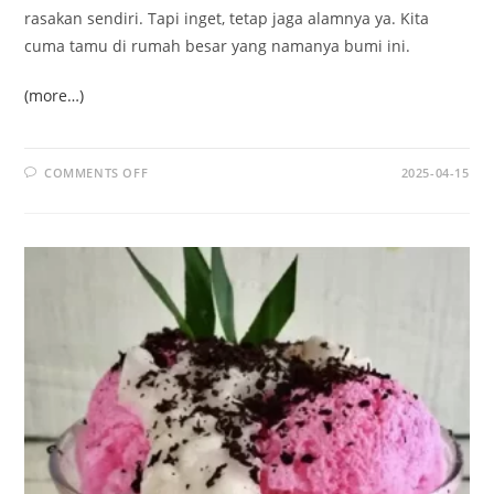
rasakan sendiri. Tapi inget, tetap jaga alamnya ya. Kita
cuma tamu di rumah besar yang namanya bumi ini.
(more…)
ON
COMMENTS OFF
2025-04-15
GREEN
CANYON:
SURGA
TERSEMBUNYI
DENGAN
PESONA
TEBING
DAN
SUNGAI
HIJAU