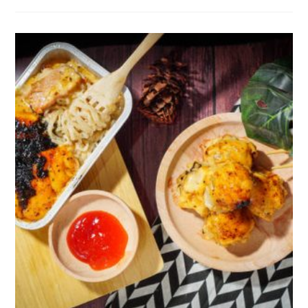
DOGER:
KENIKMATAN
TRADISIONAL
YANG
SELALU
BIKIN
KANGEN