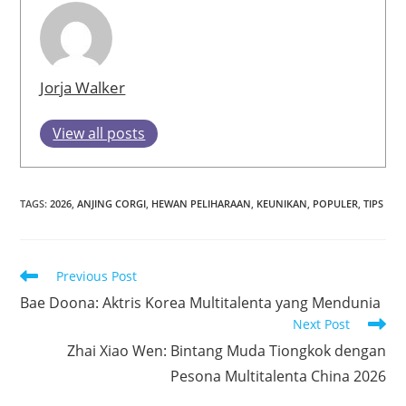
Jorja Walker
View all posts
TAGS
:
2026
,
ANJING CORGI
,
HEWAN PELIHARAAN
,
KEUNIKAN
,
POPULER
,
TIPS
Read
Previous Post
more
Bae Doona: Aktris Korea Multitalenta yang Mendunia
articles
Next Post
Zhai Xiao Wen: Bintang Muda Tiongkok dengan
Pesona Multitalenta China 2026