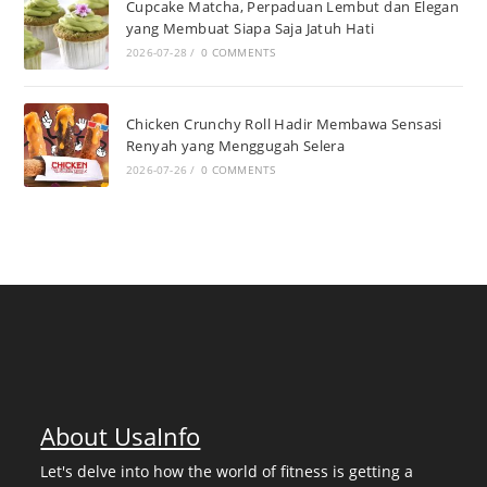
Cupcake Matcha, Perpaduan Lembut dan Elegan
yang Membuat Siapa Saja Jatuh Hati
2026-07-28
/
0 COMMENTS
Chicken Crunchy Roll Hadir Membawa Sensasi
Renyah yang Menggugah Selera
2026-07-26
/
0 COMMENTS
About UsaInfo
Let's delve into how the world of fitness is getting a