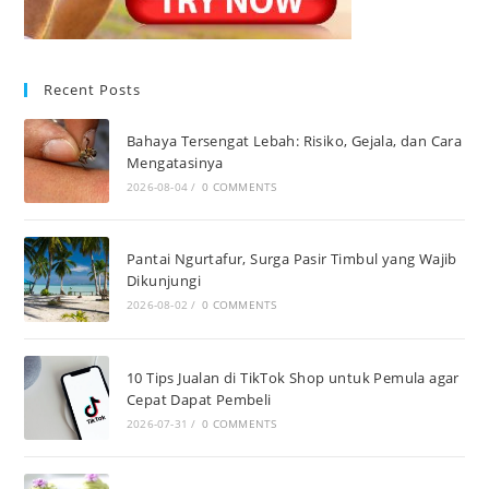
Recent Posts
Bahaya Tersengat Lebah: Risiko, Gejala, dan Cara
Mengatasinya
2026-08-04
/
0 COMMENTS
Pantai Ngurtafur, Surga Pasir Timbul yang Wajib
Dikunjungi
2026-08-02
/
0 COMMENTS
10 Tips Jualan di TikTok Shop untuk Pemula agar
Cepat Dapat Pembeli
2026-07-31
/
0 COMMENTS