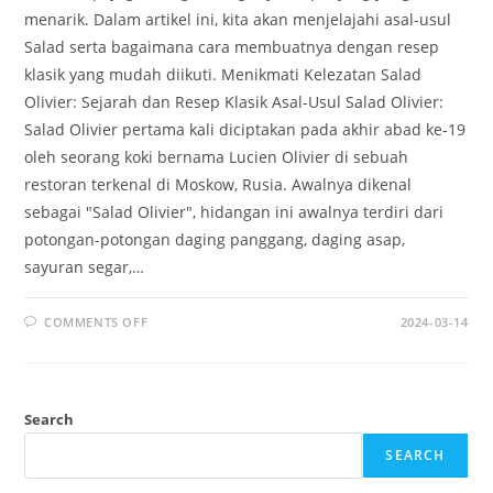
menarik. Dalam artikel ini, kita akan menjelajahi asal-usul
Salad serta bagaimana cara membuatnya dengan resep
klasik yang mudah diikuti. Menikmati Kelezatan Salad
Olivier: Sejarah dan Resep Klasik Asal-Usul Salad Olivier:
Salad Olivier pertama kali diciptakan pada akhir abad ke-19
oleh seorang koki bernama Lucien Olivier di sebuah
restoran terkenal di Moskow, Rusia. Awalnya dikenal
sebagai "Salad Olivier", hidangan ini awalnya terdiri dari
potongan-potongan daging panggang, daging asap,
sayuran segar,…
ON
COMMENTS OFF
2024-03-14
SALAD
OLIVIER:
SEJARAH
DAN
ASAL-
USUL
Search
HIDANGAN
KLASIK
2024
SEARCH