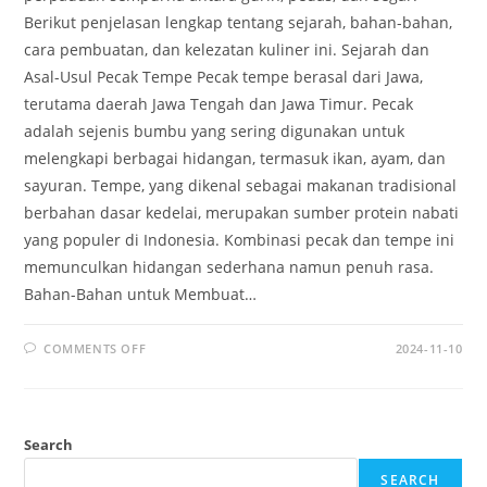
Berikut penjelasan lengkap tentang sejarah, bahan-bahan,
cara pembuatan, dan kelezatan kuliner ini. Sejarah dan
Asal-Usul Pecak Tempe Pecak tempe berasal dari Jawa,
terutama daerah Jawa Tengah dan Jawa Timur. Pecak
adalah sejenis bumbu yang sering digunakan untuk
melengkapi berbagai hidangan, termasuk ikan, ayam, dan
sayuran. Tempe, yang dikenal sebagai makanan tradisional
berbahan dasar kedelai, merupakan sumber protein nabati
yang populer di Indonesia. Kombinasi pecak dan tempe ini
memunculkan hidangan sederhana namun penuh rasa.
Bahan-Bahan untuk Membuat…
ON
COMMENTS OFF
2024-11-10
PECAK
TEMPE:
CITA
RASA
NUSANTARA
YANG
Search
MENGGUGAH
SELERA
SEARCH