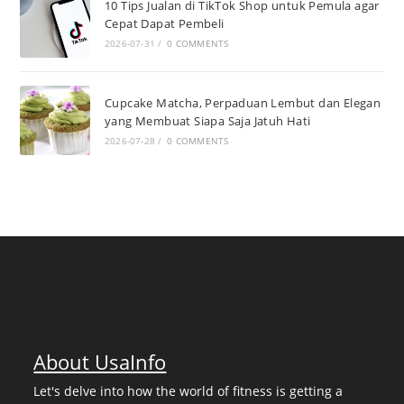
10 Tips Jualan di TikTok Shop untuk Pemula agar
Cepat Dapat Pembeli
2026-07-31
/
0 COMMENTS
Cupcake Matcha, Perpaduan Lembut dan Elegan
yang Membuat Siapa Saja Jatuh Hati
2026-07-28
/
0 COMMENTS
About UsaInfo
Let's delve into how the world of fitness is getting a