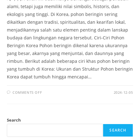
alami, tetapi juga memiliki nilai simbolis, historis, dan
ekologis yang tinggi. Di Korea, pohon beringin sering
dikaitkan dengan tradisi, spiritualitas, dan kearifan lokal,
menjadikannya salah satu elemen penting dalam lanskap
budaya dan lingkungan negara tersebut. Ciri-Ciri Pohon
Beringin Korea Pohon beringin dikenal karena ukurannya
yang besar, akarnya yang menjuntai, dan daunnya yang
rimbun. Berikut adalah beberapa ciri khas pohon beringin
yang tumbuh di Korea: Ukuran dan Struktur Pohon beringin
Korea dapat tumbuh hingga mencapai…
ON
COMMENTS OFF
2024-12-05
POHON
BERINGIN
KOREA:
KEINDAHAN
ALAM
YANG
Search
MENYATU
DENGAN
BUDAYA
SEARCH
LOKAL