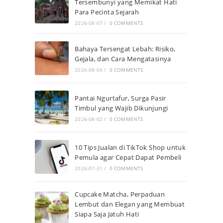
Tersembunyi yang Memikat Hati
Para Pecinta Sejarah
2026-08-07
/
0 COMMENTS
Bahaya Tersengat Lebah: Risiko,
Gejala, dan Cara Mengatasinya
2026-08-04
/
0 COMMENTS
Pantai Ngurtafur, Surga Pasir
Timbul yang Wajib Dikunjungi
2026-08-02
/
0 COMMENTS
10 Tips Jualan di TikTok Shop untuk
Pemula agar Cepat Dapat Pembeli
2026-07-31
/
0 COMMENTS
Cupcake Matcha, Perpaduan
Lembut dan Elegan yang Membuat
Siapa Saja Jatuh Hati