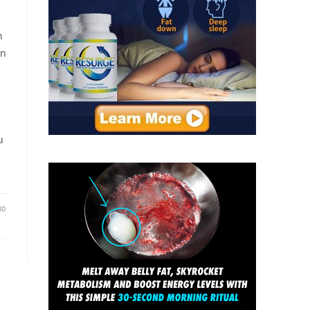
n
in
u
30