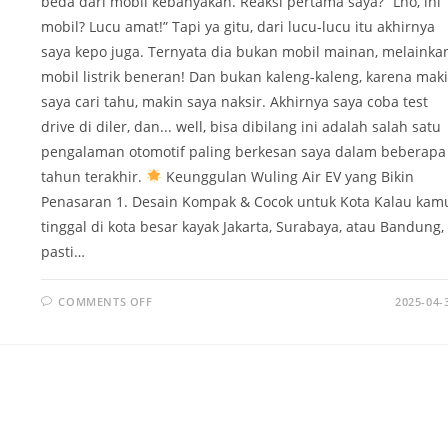
beda dari mobil kebanyakan. Reaksi pertama saya? “Lho, ini
mobil? Lucu amat!” Tapi ya gitu, dari lucu-lucu itu akhirnya
saya kepo juga. Ternyata dia bukan mobil mainan, melainka
mobil listrik beneran! Dan bukan kaleng-kaleng, karena mak
saya cari tahu, makin saya naksir. Akhirnya saya coba test
drive di diler, dan... well, bisa dibilang ini adalah salah satu
pengalaman otomotif paling berkesan saya dalam beberapa
tahun terakhir.
Keunggulan Wuling Air EV yang Bikin
Penasaran 1. Desain Kompak & Cocok untuk Kota Kalau kam
tinggal di kota besar kayak Jakarta, Surabaya, atau Bandung,
pasti…
ON
COMMENTS OFF
2025-04-
WULING
AIR
EV
BUKAN
SEKADAR
MOBIL
KECIL
—
INI
TEKNOLOGI
DI