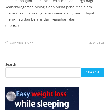
bagaimana gunung ini bisa terus menjadi surga bagi
keanekaragaman biologis dan pusat penelitian alam,
memastikan bahwa generasi mendatang masih dapat
menikmati dan belajar dari keajaiban alam ini.
(more…)
ON
COMMENTS OFF
2024-04-25
GUNUNG
KERENCENG:
PESONA
TERSEMBUNYIPERMATA
GEOLOGI
DAN
Search
BUDAYA
SEARCH