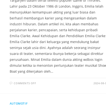
Targaryen dalam serial televisi populer Game of Thrones.
Lahir pada 23 Oktober 1986 di London, Inggris, Emilia telah
menunjukkan kemampuan akting yang luar biasa dan
berhasil membangun karier yang mengesankan dalam
industri hiburan. Dalam artikel ini, kita akan membahas
perjalanan karier, pencapaian, serta kehidupan pribadi
Emilia Clarke. Awal Kehidupan dan Pendidikan Emilia Clarke
Emilia Clarke lahir dari keluarga yang mendukung bakat
seninya sejak usia dini. Ayahnya adalah seorang insinyur
suara di teater, sementara ibunya bekerja sebagai direktur
perusahaan. Minat Emilia dalam dunia akting wdbos login
dimulai ketika ia menonton pertunjukan teater musikal Sho
Boat yang dikerjakan oleh…
ON
COMMENTS OFF
2024-08-
EMILIA
CLARKE:
IKON
KECANTIKAN
DAN
BAKAT
AUTOMOTIF
YANG