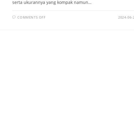
serta ukurannya yang kompak namun…
ON
COMMENTS OFF
2024-06-
TOYOTA
STARLET:
KEANDALAN
AND
EFISIENSI
DALAM
SATU
PAKET