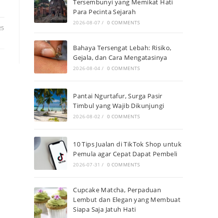
Tersembunyi yang Memikat Hati
Para Pecinta Sejarah
2026-08-07
/
0 COMMENTS
25
Bahaya Tersengat Lebah: Risiko,
Gejala, dan Cara Mengatasinya
2026-08-04
/
0 COMMENTS
Pantai Ngurtafur, Surga Pasir
Timbul yang Wajib Dikunjungi
2026-08-02
/
0 COMMENTS
10 Tips Jualan di TikTok Shop untuk
Pemula agar Cepat Dapat Pembeli
2026-07-31
/
0 COMMENTS
Cupcake Matcha, Perpaduan
Lembut dan Elegan yang Membuat
Siapa Saja Jatuh Hati