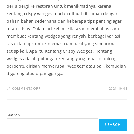
perlu pergi ke restoran untuk menikmatinya, karena
kentang crispy wedges mudah dibuat di rumah dengan
bahan-bahan sederhana dan beberapa tips penting agar
tetap crispy. Dalam artikel ini, kita akan membahas cara
membuat kentang wedges yang renyah, berbagai variasi
rasa, dan tips untuk memastikan hasil yang sempurna
setiap kali. Apa Itu Kentang Crispy Wedges? Kentang
wedges adalah potongan kentang yang tebal, dipotong
berbentuk irisan menyerupai “wedges” atau baji, kemudian
digoreng atau dipanggang…
ON
COMMENTS OFF
2024-10-01
KENTANG
CRISPY
WEDGES:
CAMILAN
RENYAH
YANG
Search
MUDAH
DIBUAT
DI
SEARCH
RUMAH