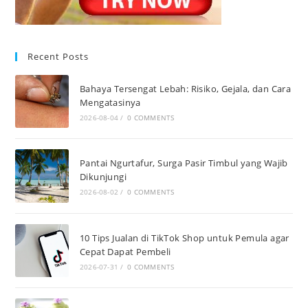
Recent Posts
Bahaya Tersengat Lebah: Risiko, Gejala, dan Cara
Mengatasinya
2026-08-04
/
0 COMMENTS
Pantai Ngurtafur, Surga Pasir Timbul yang Wajib
Dikunjungi
2026-08-02
/
0 COMMENTS
10 Tips Jualan di TikTok Shop untuk Pemula agar
Cepat Dapat Pembeli
2026-07-31
/
0 COMMENTS