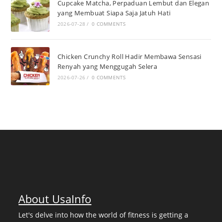
Cupcake Matcha, Perpaduan Lembut dan Elegan
yang Membuat Siapa Saja Jatuh Hati
2026-07-28
/
0 COMMENTS
Chicken Crunchy Roll Hadir Membawa Sensasi
Renyah yang Menggugah Selera
2026-07-26
/
0 COMMENTS
About UsaInfo
Let's delve into how the world of fitness is getting a