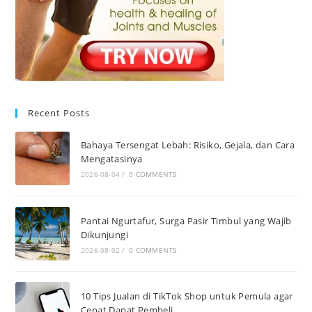
Recent Posts
Bahaya Tersengat Lebah: Risiko, Gejala, dan Cara
Mengatasinya
2026-08-04
/
0 COMMENTS
Pantai Ngurtafur, Surga Pasir Timbul yang Wajib
Dikunjungi
2026-08-02
/
0 COMMENTS
10 Tips Jualan di TikTok Shop untuk Pemula agar
Cepat Dapat Pembeli