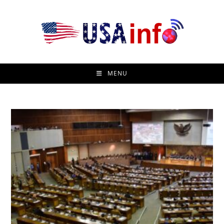
Skip
to
content
MENU