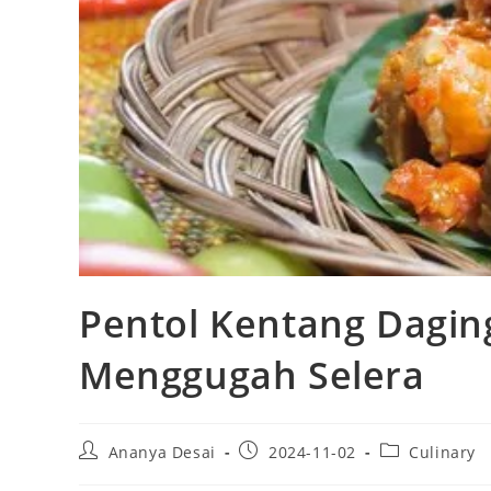
Pentol Kentang Daging
Menggugah Selera
Post
Post
Post
Ananya Desai
2024-11-02
Culinary
author:
published:
category: