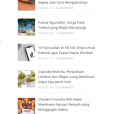
Gejala, dan Cara Mengatasinya
2026-08-04
/
0 COMMENTS
Pantai Ngurtafur, Surga Pasir
Timbul yang Wajib Dikunjungi
2026-08-02
/
0 COMMENTS
,
10 Tips Jualan di TikTok Shop untuk
Pemula agar Cepat Dapat Pembeli
2026-07-31
/
0 COMMENTS
Cupcake Matcha, Perpaduan
Lembut dan Elegan yang Membuat
Siapa Saja Jatuh Hati
2026-07-28
/
0 COMMENTS
Chicken Crunchy Roll Hadir
Membawa Sensasi Renyah yang
Menggugah Selera