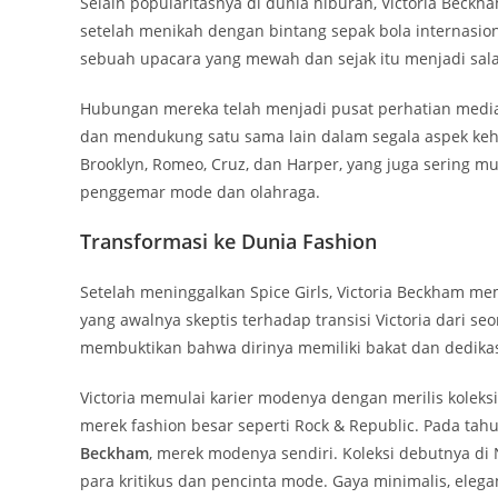
Selain popularitasnya di dunia hiburan, Victoria Beck
setelah menikah dengan bintang sepak bola internasi
sebuah upacara yang mewah dan sejak itu menjadi salah
Hubungan mereka telah menjadi pusat perhatian media 
dan mendukung satu sama lain dalam segala aspek keh
Brooklyn, Romeo, Cruz, dan Harper, yang juga sering m
penggemar mode dan olahraga.
Transformasi ke Dunia Fashion
Setelah meninggalkan Spice Girls, Victoria Beckham 
yang awalnya skeptis terhadap transisi Victoria dari s
membuktikan bahwa dirinya memiliki bakat dan dedikasi
Victoria memulai karier modenya dengan merilis koleks
merek fashion besar seperti Rock & Republic. Pada ta
Beckham
, merek modenya sendiri. Koleksi debutnya d
para kritikus dan pencinta mode. Gaya minimalis, elega