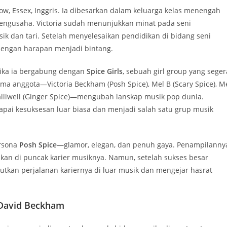
low, Essex, Inggris. Ia dibesarkan dalam keluarga kelas menengah
engusaha. Victoria sudah menunjukkan minat pada seni
ik dan tari. Setelah menyelesaikan pendidikan di bidang seni
 dengan harapan menjadi bintang.
tika ia bergabung dengan
Spice Girls
, sebuah girl group yang seger
lima anggota—Victoria Beckham (Posh Spice), Mel B (Scary Spice), M
Halliwell (Ginger Spice)—mengubah lanskap musik pop dunia.
capai kesuksesan luar biasa dan menjadi salah satu grup musik
ersona
Posh Spice
—glamor, elegan, dan penuh gaya. Penampilanny
an di puncak karier musiknya. Namun, setelah sukses besar
utkan perjalanan kariernya di luar musik dan mengejar hasrat
 David Beckham