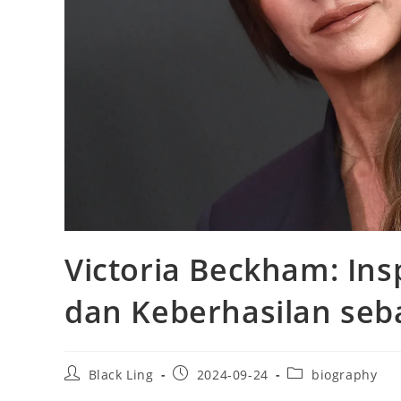
Victoria Beckham: Ins
dan Keberhasilan seb
Post
Post
Post
Black Ling
2024-09-24
biography
author:
published:
category: