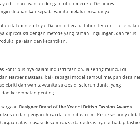
ya diri dan nyaman dengan tubuh mereka. Desainnya
ingin ditanamkan kepada wanita melalui busananya.
njutan dalam mereknya. Dalam beberapa tahun terakhir, ia semakin
ya diproduksi dengan metode yang ramah lingkungan, dan terus
roduksi pakaian dan kecantikan.
 kontribusinya dalam industri fashion. Ia sering muncul di
 dan
Harper’s Bazaar
, baik sebagai model sampul maupun desaine
elebriti dan wanita-wanita sukses di seluruh dunia, yang
h dan kesempatan penting.
ghargaan
Designer Brand of the Year
di
British Fashion Awards
,
uksesan dan pengaruhnya dalam industri ini. Kesuksesannya tida
hargaan atas inovasi desainnya, serta dedikasinya terhadap fashi