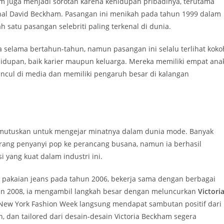
ham juga menjadi sorotan karena kehidupan pribadinya, terutama
onal David Beckham. Pasangan ini menikah pada tahun 1999 dalam
 satu pasangan selebriti paling terkenal di dunia.
selama bertahun-tahun, namun pasangan ini selalu terlihat koko
idupan, baik karier maupun keluarga. Mereka memiliki empat ana
uncul di media dan memiliki pengaruh besar di kalangan
memutuskan untuk mengejar minatnya dalam dunia mode. Banyak
eorang penyanyi pop ke perancang busana, namun ia berhasil
 yang kuat dalam industri ini.
i pakaian jeans pada tahun 2006, bekerja sama dengan berbagai
hun 2008, ia mengambil langkah besar dengan meluncurkan
Victori
i New York Fashion Week langsung mendapat sambutan positif dari
n, dan tailored dari desain-desain Victoria Beckham segera